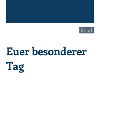
Send
Euer besonderer
Tag
vom
bis zum
Schlager
Schleicher
Oldies
bis Evergreens
Walzer
bis DiscoFox
Pop
bis Rock
Für alle Hörer und Fans von „Radio
Frankenmeile“
wir bieten Euch ein Special der
Extraklasse an. Für Geburtstage, Partys