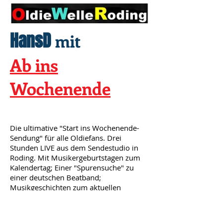
HansD
mit
Ab ins
Wochenende
Die ultimative "Start ins Wochenende-
Sendung" für alle Oldiefans. Drei
Stunden LIVE aus dem Sendestudio in
Roding. Mit Musikergeburtstagen zum
Kalendertag; Einer "Spurensuche" zu
einer deutschen Beatband;
Musikgeschichten zum aktuellen
Tagesdatum; Meinem Song für die
Ewigkeit sowie einer Songstory von Axel
Lintner. In der letzten Stunde sind die